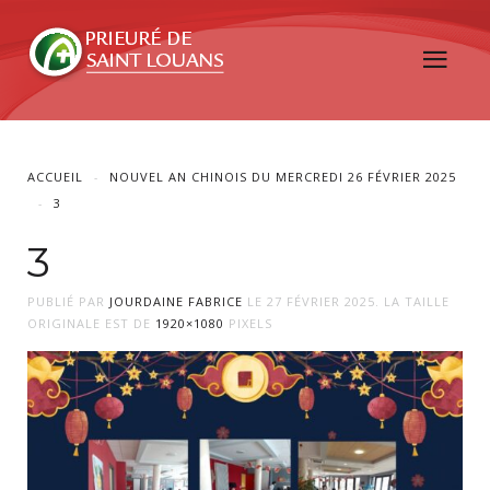
ACCUEIL
NOUVEL AN CHINOIS DU MERCREDI 26 FÉVRIER 2025
3
3
PUBLIÉ PAR
JOURDAINE FABRICE
LE
27 FÉVRIER 2025
. LA TAILLE
ORIGINALE EST DE
1920×1080
PIXELS